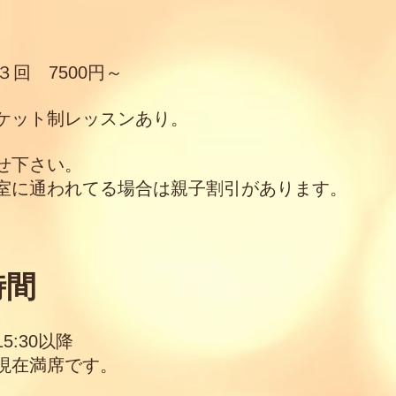
３回 7500円～
ケット制レッスンあり。
せ下さい。
室に通われてる場合は親子割引があります。
時間
:30以降
 現在満席です。