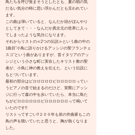
鳥たちを呼び覚まそうとしたとも、夏の朝の気
だるい気分の時に思い浮かんだとも言われてい
ます。
この曲は弾いていると、なんだか頭がぼんやり
としてきて・・・なんだか異次元の世界に入っ
てしまったような気分になります。
それからリストの≪2つの伝説≫という曲の中の
1曲目”小鳥に語りかけるアッシジの聖フランチェ
スコ”という曲がありますが、昔イタリアのアッ
シジという小さな町に実在したキリスト教の聖
者が、小鳥に神の教えを伝えた、という伝説に
もとづいています。
最初の部分はピロロロロロピロロロロロってい
うピアノの音で始まるのだけど、実際にアッシ
ジに行って森の中を歩いていたら、本当に鳥た
ちがピロロロロロロピロロロロロロって鳴いて
いたのです!!
リストってすごい!!２００年も前の作曲家もこの
鳥の声を聴いていたと思うと、胸が熱くなりま
した。