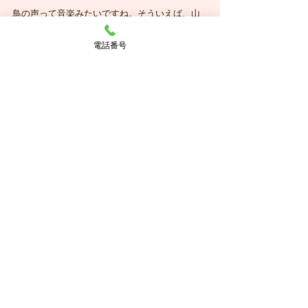
鳥の声って音楽みたいですね。そういえば、山
や森の中を歩いているときに聞こえる鳥の声っ
て、2拍子や3拍子で鳴いているように聞こえま
電話番号
す。そうかと思えば「拍子なんて関係ないよ!」
ってなマイペースな鳥もいますね。
みんなも鳥たちの声、聴いてみてね。
音楽
コメント