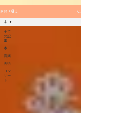
さおり通信
本
全て
の記
事
本
音楽
美術
コン
サー
ト